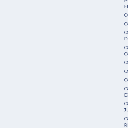
P
F
C
C
C
D
C
C
C
C
C
C
E
C
J
C
R