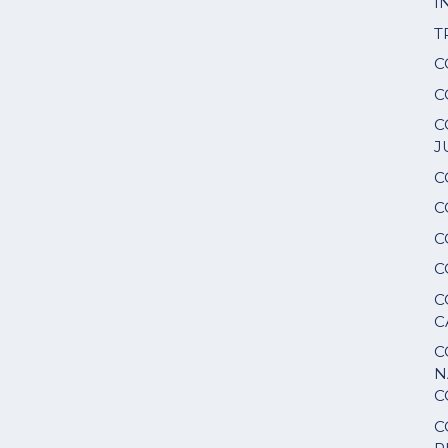
I
T
C
C
C
J
C
C
C
C
C
C
C
N
C
C