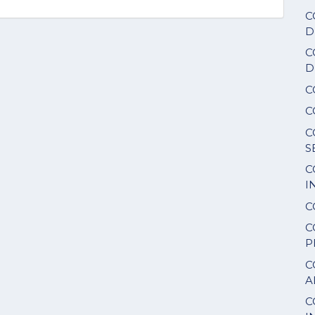
C
D
C
D
C
C
C
S
C
I
C
C
P
C
A
C