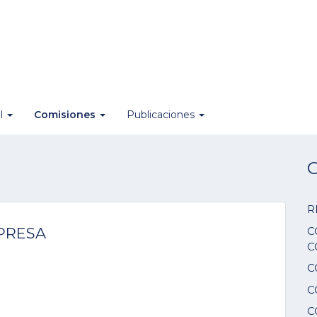
al
Comisiones
Publicaciones
O
R
C
PRESA
C
C
C
C