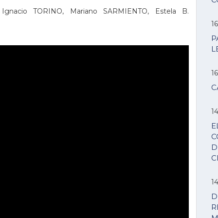
 Ignacio TORINO, Mariano SARMIENTO, Estela B.
16
P
L
16
C
14
E
C
D
C
14
D
R
M