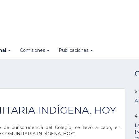
onal
Comisiones
Publicaciones
O
6
A
TARIA INDÍGENA, HOY
4
L
de Jurisprudencia del Colegio, se llevó a cabo, en
I
DAD COMUNITARIA INDÍGENA, HOY".
C