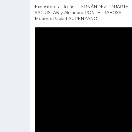
Expositores: Julián FERNÁNDEZ DUARTE,
SACRISTAN y Alejandro PONTEL TABOSSI
Moderó: Paola LAURENZANO