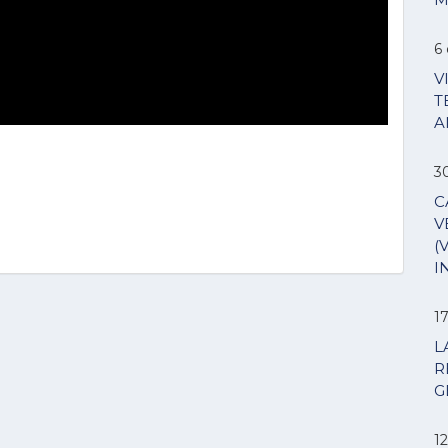
6 
V
T
A
3
C
V
(
I
1
L
R
G
12